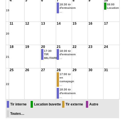
4
5
6
7
8
9
10
18:30 tir
08:00
d'entrainem
Location
19
...
11
12
13
14
15
16
17
20
18
19
20
21
22
23
24
17:30
18:30 tir
TIR
d'entrainem
21
MILITAIRE
...
25
26
27
28
29
30
31
17:00 tir
en
camapagn
22
...
18:30 tir
d'entrainem
...
Tir interne
Location buvette
Tir externe
Autre
Toutes…